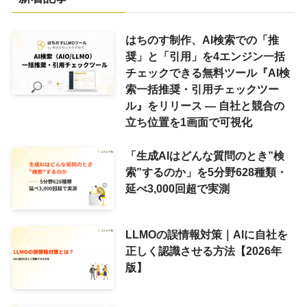
はちのす制作、AI検索での「推
奨」と「引用」を4エンジン一括
チェックできる無料ツール『AI検
索一括推奨・引用チェックツー
ル』をリリース ― 自社と競合の
立ち位置を1画面で可視化
「生成AIはどんな質問のとき”検
索”するのか」を5分野628種類・
延べ3,000回超で実測
LLMOの誤情報対策｜AIに自社を
正しく認識させる方法【2026年
版】