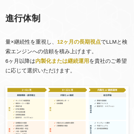
進行体制
量×継続性を重視し、
12ヶ月の長期視点
でLLMと検
索エンジンへの信頼を積み上げます。
6ヶ月以降は
内製化または継続運用
を貴社のご希望
に応じて選択いただけます。