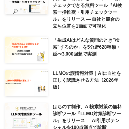
チェックできる無料ツール『AI検
索一括推奨・引用チェックツー
ル』をリリース ― 自社と競合の
立ち位置を1画面で可視化
「生成AIはどんな質問のとき”検
索”するのか」を5分野628種類・
延べ3,000回超で実測
LLMOの誤情報対策｜AIに自社を
正しく認識させる方法【2026年
版】
はちのす制作、AI検索対策の無料
診断ツール『LLMO対策診断ツー
ル』をリリース ― AI引用ポテン
シャルを100点満点で診断