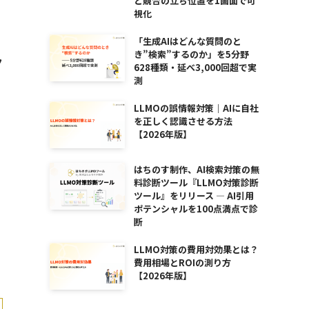
と競合の立ち位置を1画面で可
視化
「生成AIはどんな質問のと
き”検索”するのか」を5分野
ク
628種類・延べ3,000回超で実
測
LLMOの誤情報対策｜AIに自社
を正しく認識させる方法
【2026年版】
はちのす制作、AI検索対策の無
料診断ツール『LLMO対策診断
ツール』をリリース ― AI引用
ポテンシャルを100点満点で診
断
LLMO対策の費用対効果とは？
費用相場とROIの測り方
【2026年版】