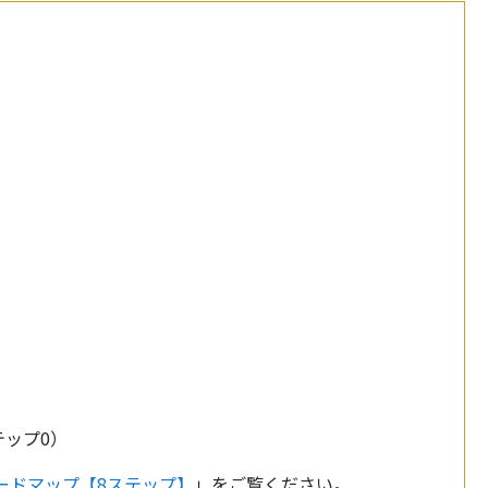
テップ0）
ードマップ【8ステップ】
」をご覧ください。